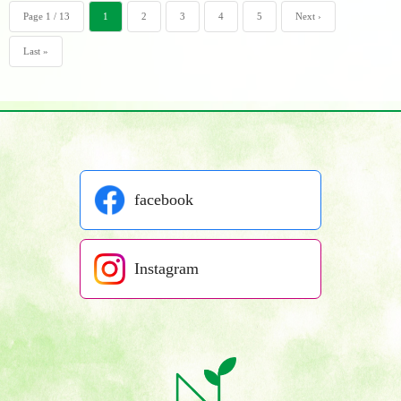
Page 1 / 13
1
2
3
4
5
Next ›
Last »
facebook
Instagram