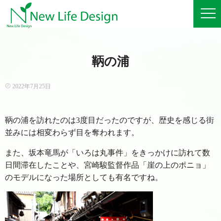
鞆の浦
2022年7月25日
鞆の浦を訪れたのは3度目だったのですが、歴史を感じる街
並みには相変わらず目を奪われます。
また、坂本竜馬が「いろは丸事件」をきっかけに訪れて数
日間滞在したことや、宮崎駿監督作品「崖の上のポニョ」
のモデルになった場所としても有名ですね。